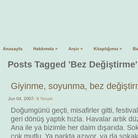
Anasayfa
Hakkımda
»
Arşiv
»
Kitaplığımız
»
Ba
Posts Tagged 'Bez Değiştirme'
Giyinme, soyunma, bez değiştir
Jun 04, 2007-
9 Yorum
Doğumgünü geçti, misafirler gitti, festiva
geri dönüş yaptık hızla. Havalar artık düz
Ana ile ya bizimle her daim dışarıda. S
çok mutlu. Ya parkta azıyor, ya da sokak